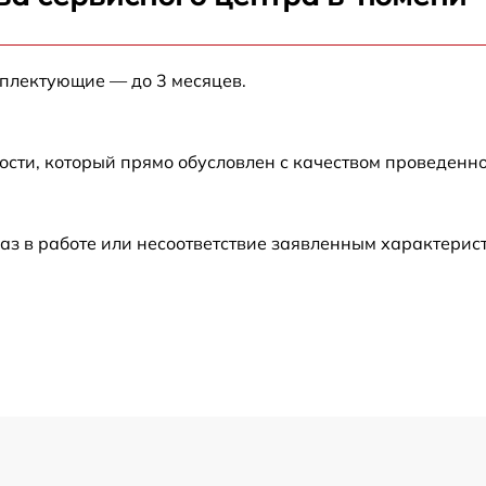
от 60 мин
мплектующие — до 3 месяцев.
от 60 мин
от 60 мин
ости, который прямо обусловлен с качеством проведенн
от 60 мин
аз в работе или несоответствие заявленным характери
от 30 мин
от 60 мин
от 60 мин
от 30 мин