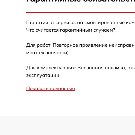
Ремонт после залития
Гарантия от сервиса: на смонтированные ко
Устранение ошибок
Что считается гарантийным случаем?
Ремонт кнопки
Для работ: Повторное проявление неисправн
монтаж запчасти).
Калибровка
Для комплектующих: Внезапная поломка, отк
Ремонт материнской платы
эксплуатации.
Показать полностью
Профилактическая чистка
Замена материнской платы
Прошивка