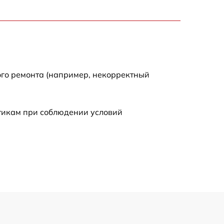
2000 р
2000 р
300 р
ого ремонта (например, некорректный
500 р
стикам при соблюдении условий
800 р
500 р
400 р
1550 р