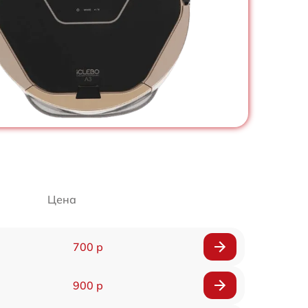
Цена
700 р
900 р