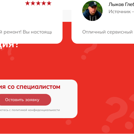
Лыков Гле
Источник 
й ремонт! Вы настоящие профессионалы, очень доволен 
Отличный сервисный ц
ция?
ия со специалистом
Оставить заявку
аетесь c
политикой конфиденциальности