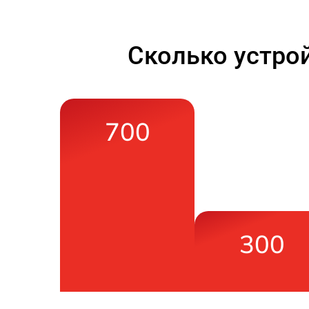
Сколько устро
700
300