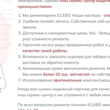
электроники. Однако
наш сервис-центр выдел
преимуществами:
Мы ремонтируем iCLEBO. Наши мастера -
сп
Удобная онлайн запись. Собственные call-ц
звонки.
Доступные и конкурентные цены. Мы - больш
рост стоимости ремонта.
Гарантия на все виды проведенных работ и 
качестве своей работы.
Возможность заказать курьера для забора н
доставки ее обратно клиенту.
Минимальные сроки выполнения ремонта. Мы
Мы имеем
более 20 тыс. запчастей
на собств
Использование
оригинальных
комплектующи
Когда вам нужен надежный партнер для качест
наш сервис-центр и мы справимся с любой неи
По всем вопросам ремонта техники iCLEBO звон