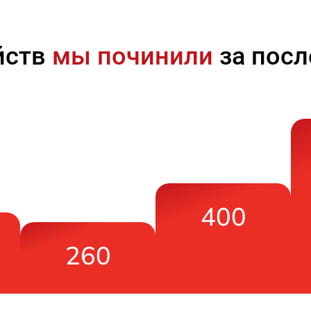
йств
мы починили
за посл
400
260