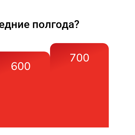
едние полгода?
700
600